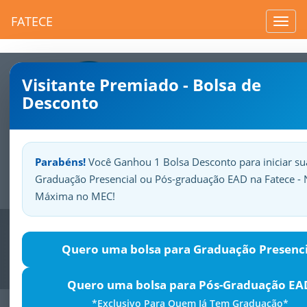
FATECE
Toggl
navig
Visitante Premiado - Bolsa de
Desconto
Parabéns!
Você Ganhou 1 Bolsa Desconto para iniciar su
Graduação Presencial ou Pós-graduação EAD na Fatece - 
Sua
Fatece.
Seu
orgulho.
Máxima no MEC!
Previous
Nex
Quero uma bolsa para Graduação Presenci
Quero uma bolsa para Pós-Graduação EA
*Exclusivo Para Quem Já Tem Graduação*