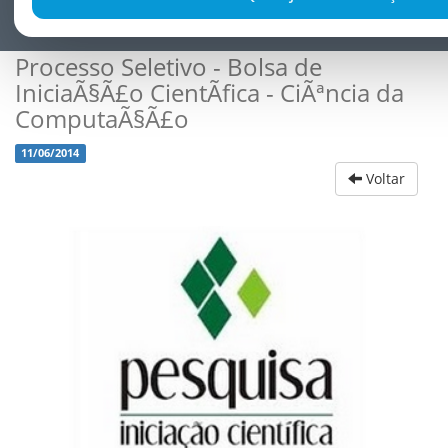
Processo Seletivo - Bolsa de
IniciaÃ§Ã£o CientÃ­fica - CiÃªncia da
ComputaÃ§Ã£o
11/06/2014
Voltar