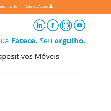
endimento
Área do Aluno
Sua
Fatece.
Seu
orgulho.
spositivos Móveis