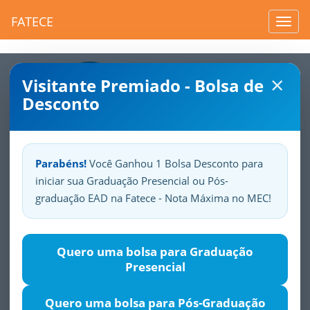
FATECE
Toggl
navig
×
Visitante Premiado - Bolsa de
Desconto
Parabéns!
Você Ganhou 1 Bolsa Desconto para
iniciar sua Graduação Presencial ou Pós-
Sua
Fatece.
Seu
orgulho.
graduação EAD na Fatece - Nota Máxima no MEC!
Língua Portuguesa
Quero uma bolsa para Graduação
Presencial
Justificativa
Objetivos
Público-alvo
Módulos
Quero uma bolsa para Pós-Graduação
O Curso apresenta aspectos importantes da