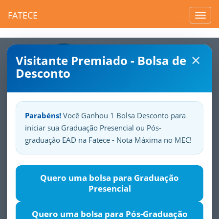
FATECE
Toggl
navig
×
Visitante Premiado - Bolsa de
Desconto
Parabéns!
Você Ganhou 1 Bolsa Desconto para
iniciar sua Graduação Presencial ou Pós-
Sua
Fatece.
Seu
orgulho.
graduação EAD na Fatece - Nota Máxima no MEC!
Educação Infantil
Quero uma bolsa para Graduação
Presencial
Justificativa
Objetivos
Público-alvo
Módulos
Quero uma bolsa para Pós-Graduação
O curso de pós-graduação em Educação Infantil foi