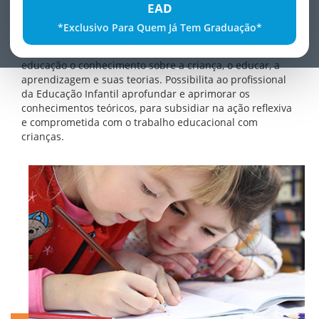
EAD
desenvolvido para qualificar educadores para atuarem a
partir das características do universo infantil e da
*Exclusivo Para Quem Já Tem Graduação*
condição sociocultural da criança, per­cebido pelo
educador em sua prática. Oferece ao profissional de
educação o conhecimento sobre a criança, o educar, a
aprendizagem e suas teorias. Possibilita ao profissional
da Educação Infantil aprofundar e aprimorar os
conhecimentos teóricos, para subsidiar na ação reflexiva
e comprometida com o trabalho educacional com
crianças.