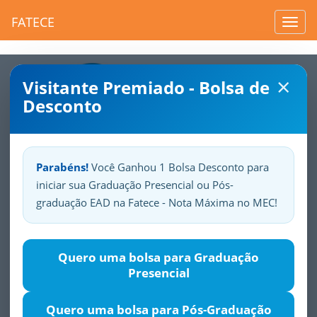
FATECE
Toggl
navig
×
Visitante Premiado - Bolsa de
Desconto
Parabéns!
Você Ganhou 1 Bolsa Desconto para
iniciar sua Graduação Presencial ou Pós-
Sua
Fatece.
Seu
orgulho.
graduação EAD na Fatece - Nota Máxima no MEC!
Alfabetização e Letramento
Quero uma bolsa para Graduação
Presencial
Justificativa
Objetivos
Público-alvo
Módulos
Quero uma bolsa para Pós-Graduação
Um dos maiores desafios do sistema educacional