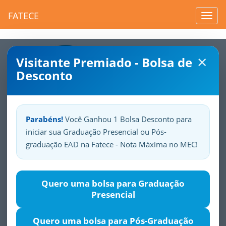
FATECE
Toggl
navig
×
Visitante Premiado - Bolsa de
Desconto
Parabéns!
Você Ganhou 1 Bolsa Desconto para
iniciar sua Graduação Presencial ou Pós-
Sua
Fatece.
Seu
orgulho.
graduação EAD na Fatece - Nota Máxima no MEC!
Metodologia do Ensino da
Quero uma bolsa para Graduação
Língua Inglesa
Presencial
Justificativa
Objetivos
Público-alvo
Módulos
Quero uma bolsa para Pós-Graduação