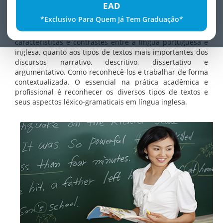
EAD
Fundamental na prática pedagógica é reconhecer as
*Exclusivo Para Quem Já Tem Graduação*
estruturas organizacionais e lingüísticas dos textos e
gêneros acadêmicos. Este curso apresenta as
características e contrastes entre a língua portuguesa e
inglesa, quanto aos tipos de textos mais importantes dos
discursos narrativo, descritivo, dissertativo e
argumentativo. Como reconhecê-los e trabalhar de forma
contextualizada. O essencial na prática acadêmica e
profissional é reconhecer os diversos tipos de textos e
seus aspectos léxico-gramaticais em língua inglesa.