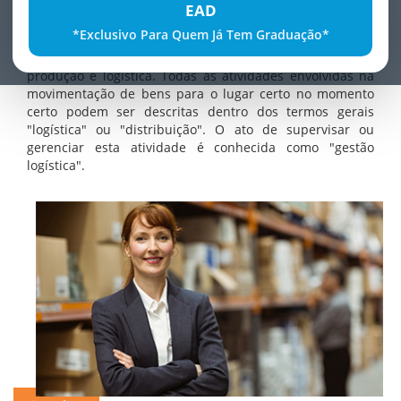
EAD
No ambiente competitivo e em constante mudança em
*Exclusivo Para Quem Já Tem Graduação*
que vivemos atualmente é fundamental a formação de
profissionais gerenciais com profundo conhecimento em
produção e logística. Todas as atividades envolvidas na
movimentação de bens para o lugar certo no momento
certo podem ser descritas dentro dos termos gerais
"logística" ou "distribuição". O ato de supervisar ou
gerenciar esta atividade é conhecida como "gestão
logística".