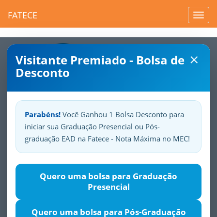
FATECE
Toggl
navig
×
Visitante Premiado - Bolsa de
Desconto
Parabéns!
Você Ganhou 1 Bolsa Desconto para
iniciar sua Graduação Presencial ou Pós-
Sua
Fatece.
Seu
orgulho.
graduação EAD na Fatece - Nota Máxima no MEC!
Gestão da Produção e
Quero uma bolsa para Graduação
Logística
Presencial
Justificativa
Objetivos
Público-alvo
Módulos
Quero uma bolsa para Pós-Graduação