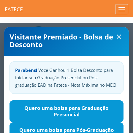
FATECE
Toggl
navig
×
Visitante Premiado - Bolsa de
Desconto
Parabéns!
Você Ganhou 1 Bolsa Desconto para
iniciar sua Graduação Presencial ou Pós-
Sua
Fatece.
Seu
orgulho.
graduação EAD na Fatece - Nota Máxima no MEC!
Direito Empresarial
Quero uma bolsa para Graduação
Presencial
Justificativa
Objetivos
Público-alvo
Módulos
Quero uma bolsa para Pós-Graduação
O curso proposto apresenta noções do direito aplicável