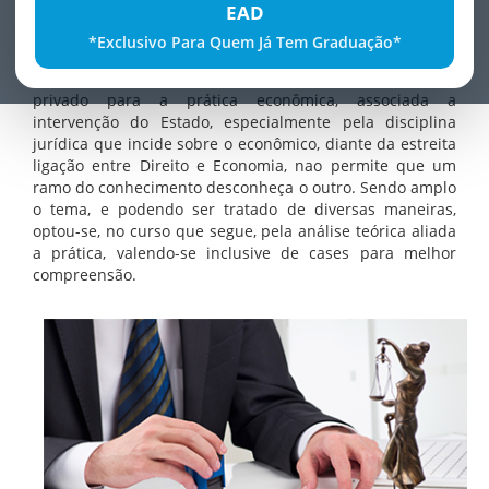
EAD
diretamente a atividade empresarial, num enfoque
prático e de gestão, que possa auxiliar o operador do
*Exclusivo Para Quem Já Tem Graduação*
direito e o empresário na compreensão do econômico
sob o enfoque jurídico. A prioridade atribuída ao agente
privado para a prática econômica, associada a
intervenção do Estado, especialmente pela disciplina
jurídica que incide sobre o econômico, diante da estreita
ligação entre Direito e Economia, nao permite que um
ramo do conhecimento desconheça o outro. Sendo amplo
o tema, e podendo ser tratado de diversas maneiras,
optou-se, no curso que segue, pela análise teórica aliada
a prática, valendo-se inclusive de cases para melhor
compreensão.