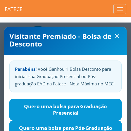
FATECE
Toggl
navig
×
Visitante Premiado - Bolsa de
Desconto
Parabéns!
Você Ganhou 1 Bolsa Desconto para
iniciar sua Graduação Presencial ou Pós-
Sua
Fatece.
Seu
orgulho.
graduação EAD na Fatece - Nota Máxima no MEC!
Metodologia do Ensino de
Quero uma bolsa para Graduação
História e Geografia
Presencial
Justificativa
Objetivos
Público-alvo
Módulos
Quero uma bolsa para Pós-Graduação