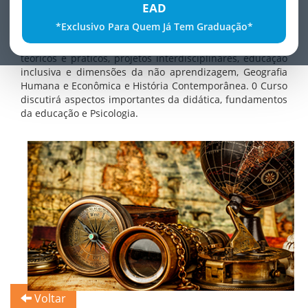
EAD
O Curso forma profissionais da área da educação para
*Exclusivo Para Quem Já Tem Graduação*
atuação na área metodológica de ensino de História e
Geografia com aprofundamentos nos fundamentos
teóricos e práticos, projetos interdisciplinares, educação
inclusiva e dimensões da não aprendizagem, Geografia
Humana e Econômica e História Contemporânea. 0 Curso
discutirá aspectos importantes da didática, fundamentos
da educação e Psicologia.
Voltar