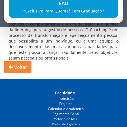
EAD
O MBA em Coaching e Liderança para a Gestão de
*Exclusivo Para Quem Já Tem Graduação*
Pessoas busca aprimorar o conhecimento de
profissionais para o desenvolvimento de competências
técnicas e comportamentais, a fim de tratar a dinâmica
da liderança para a gestão de pessoas. O Coaching é um
processo de transformação e aperfeiçoamento pessoal
que possibilita a um indivíduo, ou a uma equipe, o
desenvolvimento das mais variadas capacidades para
que este possa alcançar rapidamente seus objetivos,
sejam pessoais ou profissionais.
Voltar
Faculdade
Instituição
Projetos
Calendário Acadêmico
Regimento Geral
Portaria do MEC
Portal do Egresso