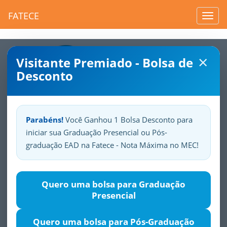
FATECE
Toggl
navig
×
Visitante Premiado - Bolsa de
Desconto
Parabéns!
Você Ganhou 1 Bolsa Desconto para
iniciar sua Graduação Presencial ou Pós-
Sua
Fatece.
Seu
orgulho.
graduação EAD na Fatece - Nota Máxima no MEC!
Coaching e Liderança para
Quero uma bolsa para Graduação
Gestão de Pessoas
Presencial
Justificativa
Objetivos
Público-alvo
Módulos
Quero uma bolsa para Pós-Graduação